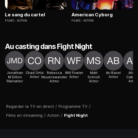
Le sang du cartel
American Cyborg
FILMS
ACTION
FILMS
ACTION
Au casting dans Fight Night
Jonathan
Chad Ortis
Rebecca
Will Fowler
Matt
Ari Bavel
Alicia
M Dillon
Acteur
Neuenswander
Acteur
Schroll
Acteur
Cabrer
Réalisateur
Acteur
Acteur
Acteur
Regarder la TV en direct
/
Programme TV
/
Films en streaming
/
Action
/
Fight Night