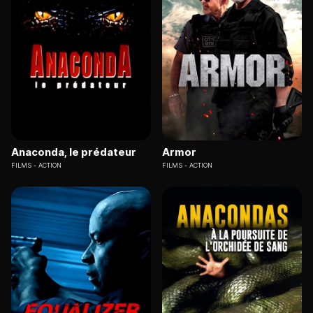
Anaconda, le prédateur
Armor
FILMS
ACTION
FILMS
ACTION