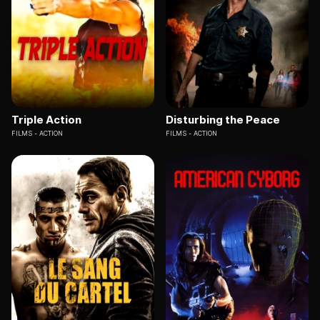
Triple Action
Disturbing the Peace
FILMS
ACTION
FILMS
ACTION