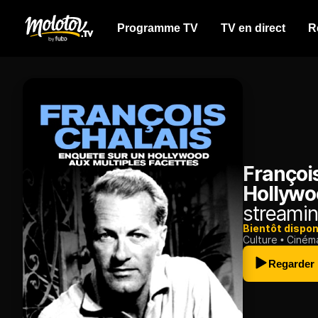
Programme TV
TV en direct
R
François
Hollywo
streamin
Bientôt dispon
Culture
Ciném
Regarder