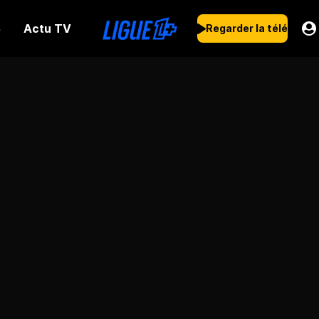
Actu TV
s
Regarder la télé