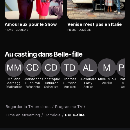
Amoureux pour le Show
Venise n'est pas en Italie
FILMS
COMÉDIE
FILMS
COMÉDIE
Au casting dans Belle-fille
Méliane
Christophe
Christophe
Thomas
Alexandra
Miou-Miou
Patric
Marcaggi
Duchiron
Duthuron
Dutronc
Lamy
Actrice
Mille
Réalisatrice
Scénariste
Scénariste
Musicien
Actrice
Acteur
Regarder la TV en direct
/
Programme TV
/
Films en streaming
/
Comédie
/
Belle-fille