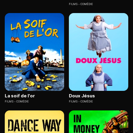
FILMS
COMÉDIE
La soif de l'or
Doux Jésus
FILMS
COMÉDIE
FILMS
COMÉDIE