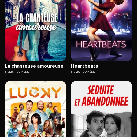
La chanteuse amoureuse
Heartbeats
FILMS
COMÉDIE
FILMS
COMÉDIE