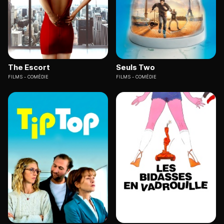
The Escort
Seuls Two
FILMS
COMÉDIE
FILMS
COMÉDIE