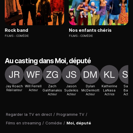
Rock band
Nos enfants chéris
FILMS
COMÉDIE
FILMS
COMÉDIE
Au casting dans Moi, député
Jay Roach
Will Ferrell
Zach
Jason
Dylan
Katherine
Sara
Réalisateur
Acteur
Galifianakis
Sudeikis
McDermott
LaNasa
Baker
Acteur
Acteur
Acteur
Actrice
Actric
Regarder la TV en direct
/
Programme TV
/
Films en streaming
/
Comédie
/
Moi, député