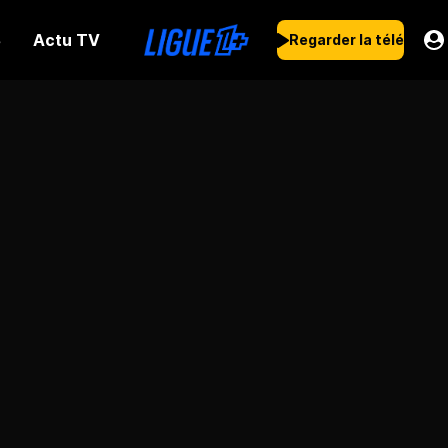
Actu TV
s
Regarder la télé