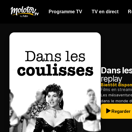
Programme TV
TV en direct
R
Dans les
replay
Bientôt dispon
Films en stream
Les mésaventure
dans le monde du 
Regarder