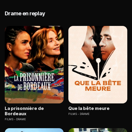
Drame en replay
La prisonnière de
Que la bête meure
Bordeaux
FILMS
DRAME
FILMS
DRAME