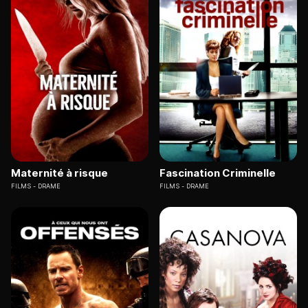
Maternité à risque
Fascination Criminelle
FILMS
DRAME
FILMS
DRAME