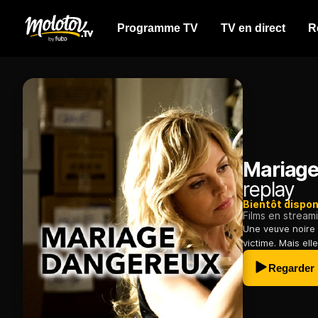
Programme TV
TV en direct
R
Mariage
replay
Bientôt dispon
Films en stream
Une veuve noire 
victime. Mais ell
Regarder