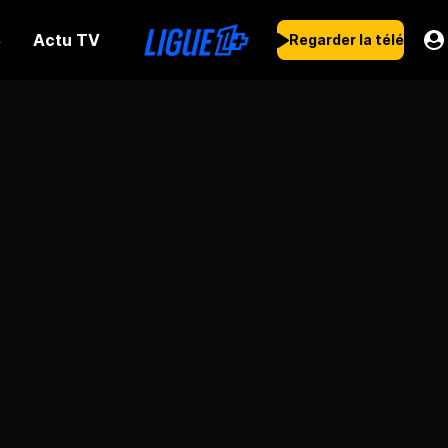
Actu TV
s
Regarder la télé