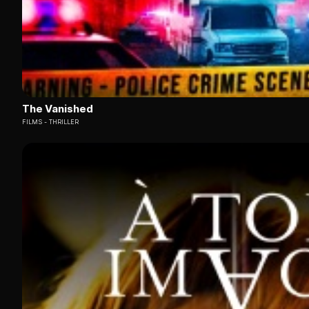
The Vanished
FILMS
THRILLER