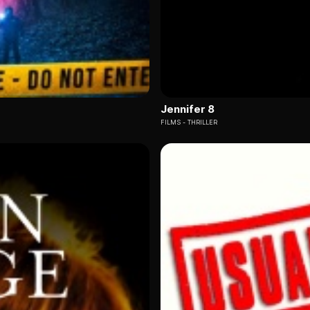
Jennifer 8
FILMS
THRILLER