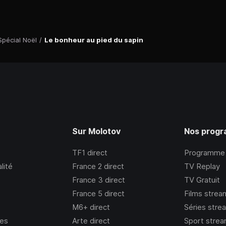
Spécial Noël
/
Le bonheur au pied du sapin
Sur Molotov
Nos prog
TF1
direct
Programme
lité
France 2
direct
TV Replay
France 3
direct
TV Gratuit
France 5
direct
Films strea
M6+
direct
Séries stre
ies
Arte
direct
Sport strea