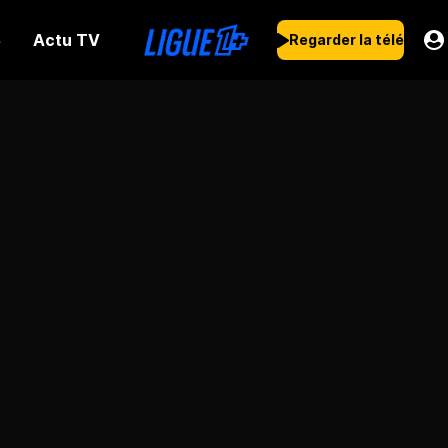
Actu TV
s
Regarder la télé