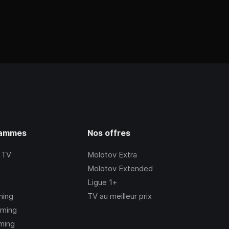
rammes
Nos offres
 TV
Molotov Extra
Molotov Extended
Ligue 1+
ming
TV au meilleur prix
aming
ming