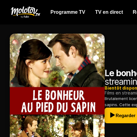
Programme TV
TV en direct
R
Le bonh
streamin
Bientôt dispon
Films en stream
Brutalement lice
sapins. Cette ex
Regarder