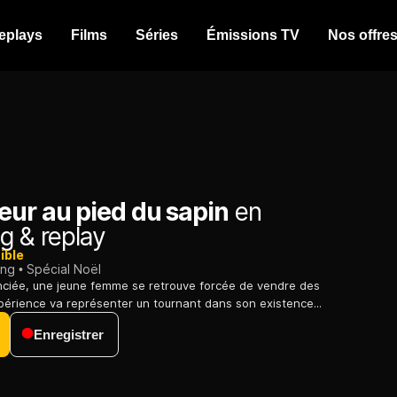
eplays
Films
Séries
Émissions TV
Nos offre
eur au pied du sapin
en
g & replay
ible
ing
Spécial Noël
nciée, une jeune femme se retrouve forcée de vendre des
périence va représenter un tournant dans son existence...
Enregistrer