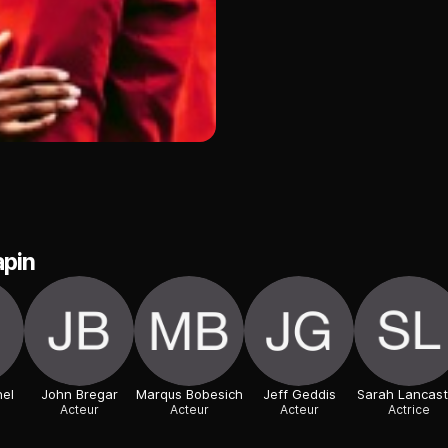
apin
el
John Bregar
Marqus Bobesich
Jeff Geddis
Sarah Lancast
Acteur
Acteur
Acteur
Actrice