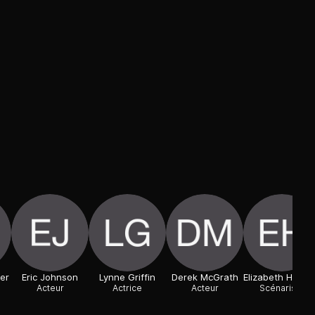
er
Eric Johnson
Lynne Griffin
Derek McGrath
Elizabeth Hacke
Acteur
Actrice
Acteur
Scénariste