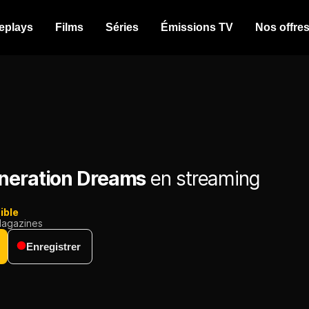
eplays
Films
Séries
Émissions TV
Nos offre
neration Dreams
en streaming
ible
agazines
Enregistrer