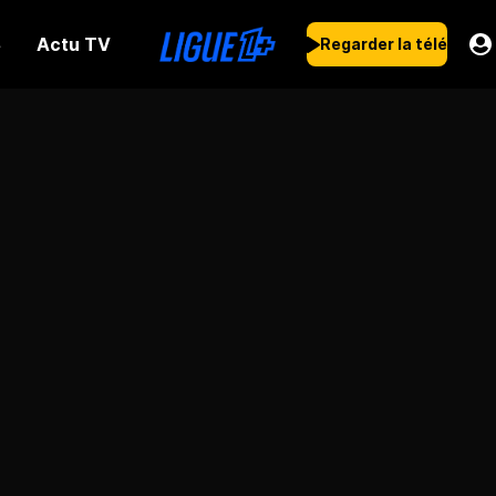
Actu TV
s
Regarder la télé