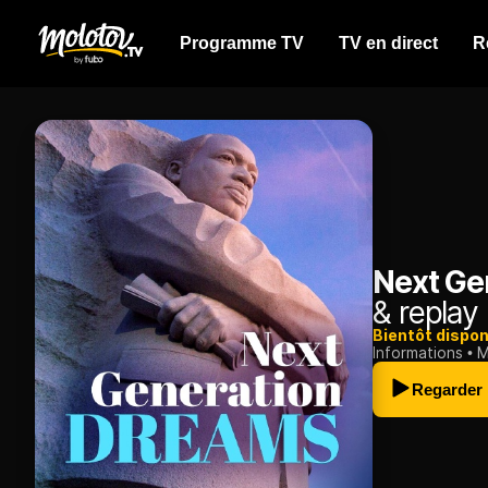
Programme TV
TV en direct
R
Next Ge
& replay
Bientôt dispon
Informations
M
Regarder