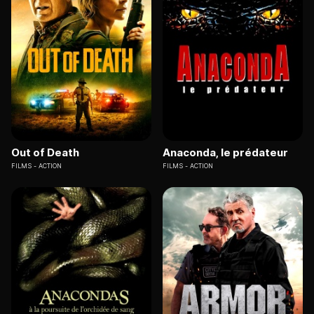
Out of Death
Anaconda, le prédateur
FILMS
ACTION
FILMS
ACTION