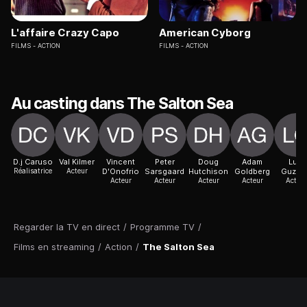
L'affaire Crazy Capo
American Cyborg
FILMS
ACTION
FILMS
ACTION
Au casting dans The Salton Sea
D.j Caruso
Val Kilmer
Vincent
Peter
Doug
Adam
Luis
Réalisatrice
Acteur
D'Onofrio
Sarsgaard
Hutchison
Goldberg
Guzmá
Acteur
Acteur
Acteur
Acteur
Acteur
Regarder la TV en direct
/
Programme TV
/
Films en streaming
/
Action
/
The Salton Sea