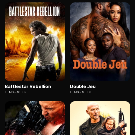
Battlestar Rebellion
Double Jeu
FILMS
ACTION
FILMS
ACTION