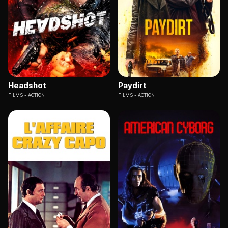
Headshot
Paydirt
FILMS
ACTION
FILMS
ACTION