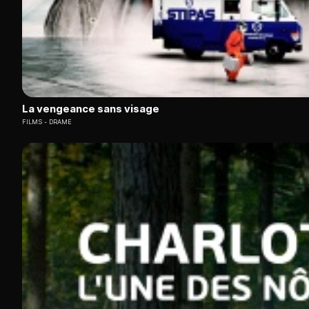
La vengeance sans visage
FILMS
DRAME