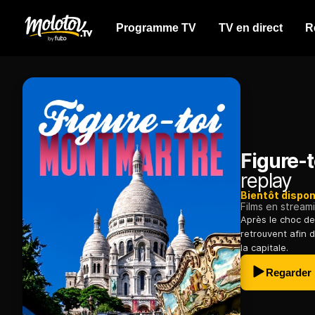
Programme TV
TV en direct
R
Figure-
replay
Bientôt dispon
Films en stream
Après le choc de 
retrouvent afin d
la capitale.
Regarder