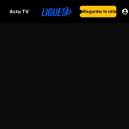
Actu TV
s
Regarder la télé