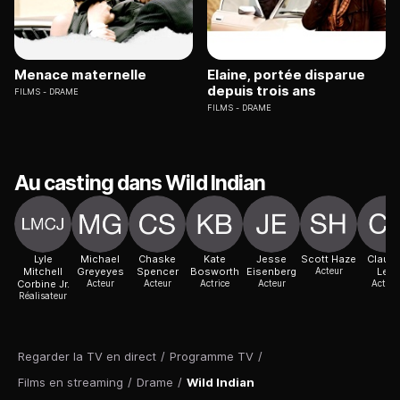
Menace maternelle
Elaine, portée disparue
depuis trois ans
FILMS
DRAME
FILMS
DRAME
Au casting dans Wild Indian
Lyle
Michael
Chaske
Kate
Jesse
Scott Haze
Claudi
Mitchell
Greyeyes
Spencer
Bosworth
Eisenberg
Acteur
Lee
Corbine Jr.
Acteur
Acteur
Actrice
Acteur
Actric
Réalisateur
Regarder la TV en direct
/
Programme TV
/
Films en streaming
/
Drame
/
Wild Indian