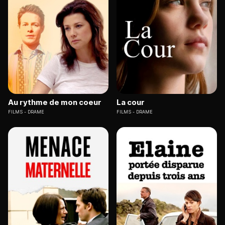
Au rythme de mon coeur
La cour
FILMS
DRAME
FILMS
DRAME