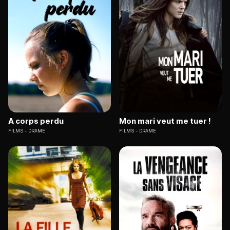
A corps perdu
Mon mari veut me tuer !
FILMS
DRAME
FILMS
DRAME