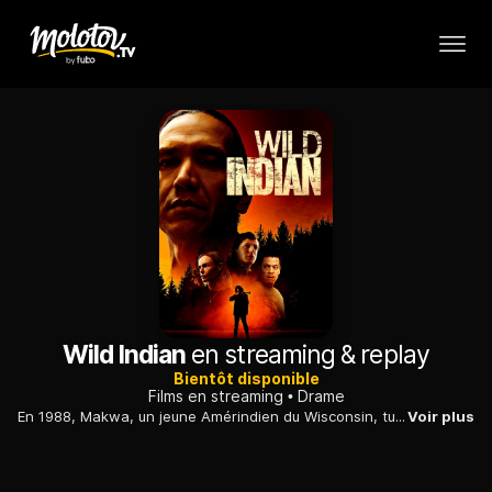
Wild Indian
en streaming & replay
Bientôt disponible
Films en streaming
Drame
En 1988, Makwa, un jeune Amérindien du Wisconsin, tue de sang froid James, un garçon de son âge qui convoitait la même fille. Il demande à son cousin Teddo de l'aider à cacher le cadavre. Trente ans plus tard,
Voir plus