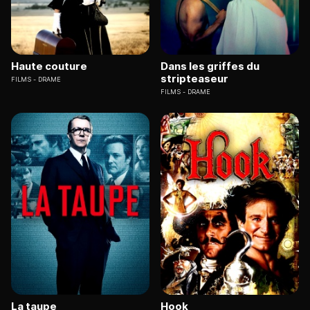
Haute couture
Dans les griffes du
stripteaseur
FILMS
DRAME
FILMS
DRAME
La taupe
Hook