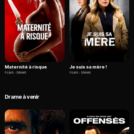
Maternité à risque
Je suis sa mère !
FILMS
DRAME
FILMS
DRAME
Drame à venir