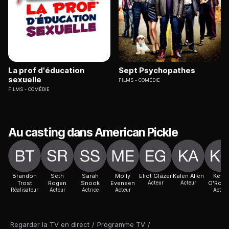
La prof d'éducation
Sept Psychopathes
sexuelle
FILMS
COMÉDIE
FILMS
COMÉDIE
Au casting dans American Pickle
Brandon
Seth
Sarah
Molly
Eliot Glazer
Kalen Allen
Kevin
Trost
Rogen
Snook
Evensen
Acteur
Acteur
O'Rour
Réalisateur
Acteur
Actrice
Acteur
Acteur
Regarder la TV en direct
/
Programme TV
/