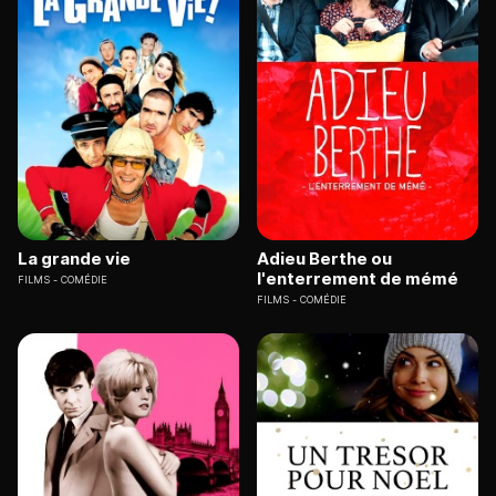
La grande vie
Adieu Berthe ou
l'enterrement de mémé
FILMS
COMÉDIE
FILMS
COMÉDIE