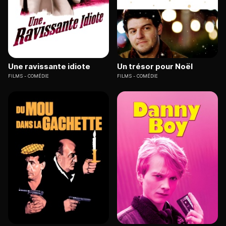
Une ravissante idiote
Un trésor pour Noël
FILMS
COMÉDIE
FILMS
COMÉDIE