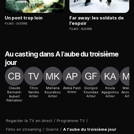
Un pont trop loin
Far away: les soldats de
l'espoir
FILMS
GUERRE
FILMS
GUERRE
Au casting dans A l'aube du troisième
jour
Claude
Titos
Mariana
Aleka Paizi
Giorgos
Koula
Malain
Bernard-
Vandis
Kourakou
Acteur
Foundas
Agagiotou
Anousa
Aubert
Acteur
Acteur
Acteur
Acteur
Acteur
Réalisateur
Regarder la TV en direct
/
Programme TV
/
Films en streaming
/
Guerre
/
A l'aube du troisième jour