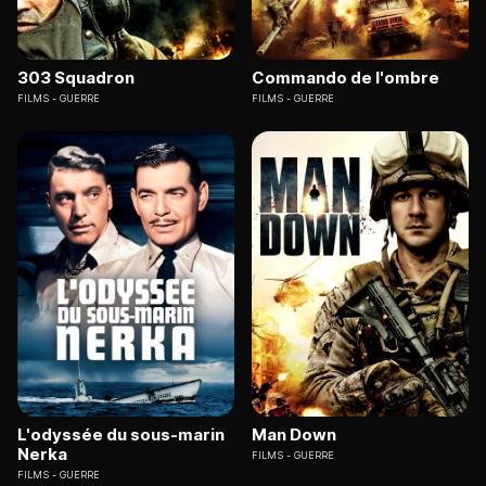
303 Squadron
Commando de l'ombre
FILMS
GUERRE
FILMS
GUERRE
L'odyssée du sous-marin
Man Down
Nerka
FILMS
GUERRE
FILMS
GUERRE