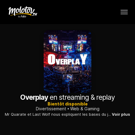
Overplay
en streaming & replay
Bientôt disponible
Divertissement
Web & Gaming
Mr Quarate et Last Wolf nous expliquent les bases du jeu sous la forme d'un «talk-show». Entre divertissement et expertise technique, les animateurs présentent les modes du jeu d'Overwatch.
Voir plus