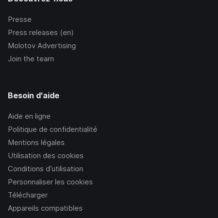
Presse
Press releases (en)
Molotov Advertising
Join the team
Besoin d'aide
Aide en ligne
Politique de confidentialité
Mentions légales
Utilisation des cookies
Conditions d’utilisation
Personnaliser les cookies
Télécharger
Appareils compatibles