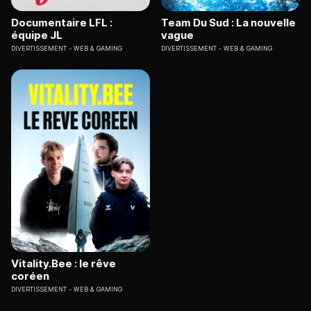
Documentaire LFL :
Team Du Sud : La nouvelle
équipe JL
vague
DIVERTISSEMENT
WEB & GAMING
DIVERTISSEMENT
WEB & GAMING
Vitality.Bee : le rêve
coréen
DIVERTISSEMENT
WEB & GAMING