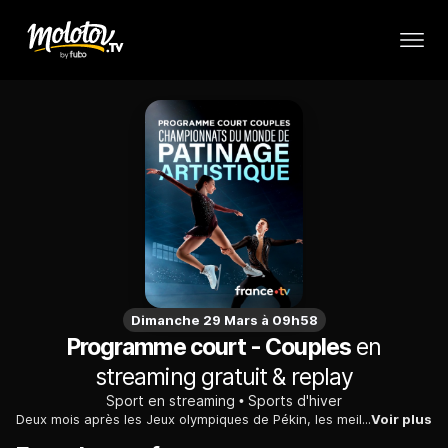
Dimanche 29 Mars à 09h58
Programme court - Couples
en
streaming gratuit & replay
Sport en streaming
Sports d'hiver
Deux mois après les Jeux olympiques de Pékin, les meilleurs patineurs de la planète seront de nouveau sur la glace pour les championnats du monde de patinage artistique organisés à Montpellier. Après le programme court dames, la compétition continue ce mercredi 23 mars 2022 avec le programme court couples. Le public pourra encourager les champions de France en titre, Camille et Pavel Kovalev.
Voir plus