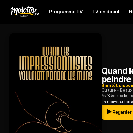
Programme TV
TV en direct
R
Quand l
peindre
Bientôt dispon
Culture
Beaux 
Au XIXe siècle, l
un nouveau terrai
Regarder