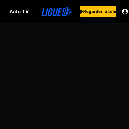
Actu TV
s
Regarder la télé