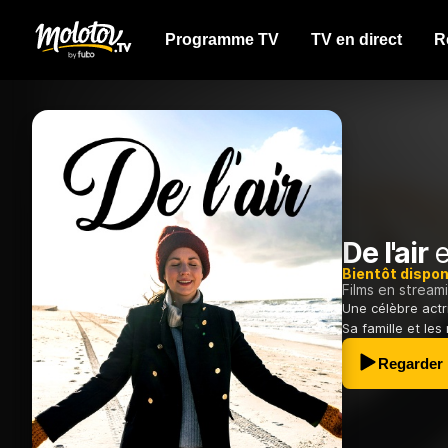
Programme TV
TV en direct
R
De l'air
e
Bientôt dispon
Films en stream
Une célèbre actr
Sa famille et les
Regarder