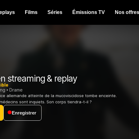
eplays
Films
Séries
Émissions TV
Nos offre
n streaming & replay
ible
ing
Drame
ice allemande atteinte de la mucoviscidose tombe enceinte.
 médecins sont inquiets. Son corps tiendra-t-il ?
Enregistrer