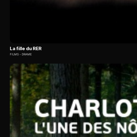
La fille du RER
FILMS
DRAME