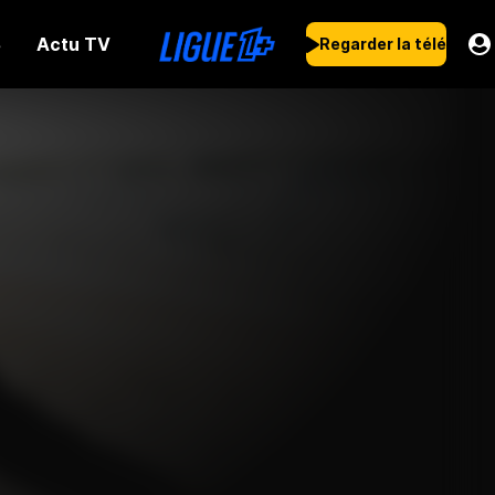
Actu TV
s
Regarder la télé