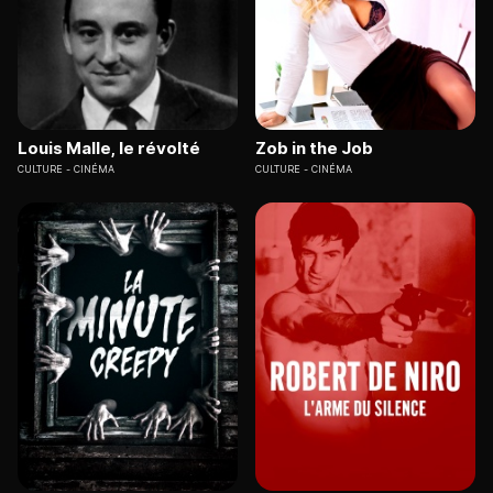
Louis Malle, le révolté
Zob in the Job
CULTURE
CINÉMA
CULTURE
CINÉMA