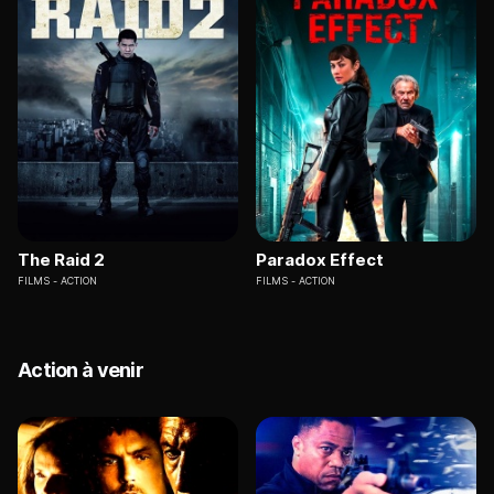
The Raid 2
Paradox Effect
FILMS
ACTION
FILMS
ACTION
Action à venir