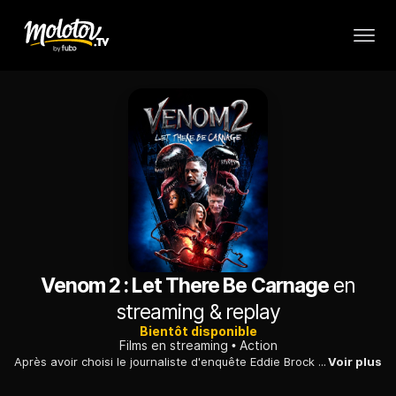
Venom 2 : Let There Be Carnage
en
streaming & replay
Bientôt disponible
Films en streaming
Action
Après avoir choisi le journaliste d'enquête Eddie Brock comme hôte, le symbiote extraterrestre Venom doit affronter un nouvel ennemi du nom de Carnage, qui se trouve à être l'alter ego du tueur en série Cletus Kasady.
Voir plus