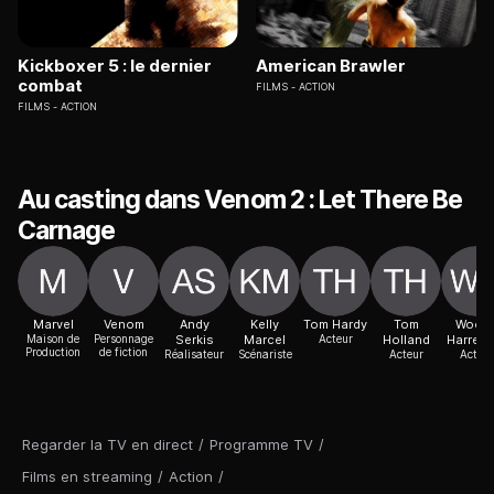
Kickboxer 5 : le dernier
American Brawler
combat
FILMS
ACTION
FILMS
ACTION
Au casting dans Venom 2 : Let There Be
Carnage
Marvel
Venom
Andy
Kelly
Tom Hardy
Tom
Wood
Maison de
Personnage
Serkis
Marcel
Acteur
Holland
Harrels
Production
de fiction
Réalisateur
Scénariste
Acteur
Acteur
Regarder la TV en direct
/
Programme TV
/
Films en streaming
/
Action
/