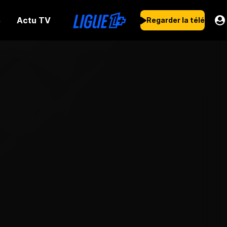
Actu TV
s
Regarder la télé