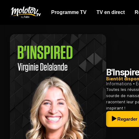
Programme TV
TV en direct
R
B'Inspir
Bientôt dispon
Informations
E
Toutes les réuss
sourde de naissa
racontent leur pa
inspirant !
Regarder