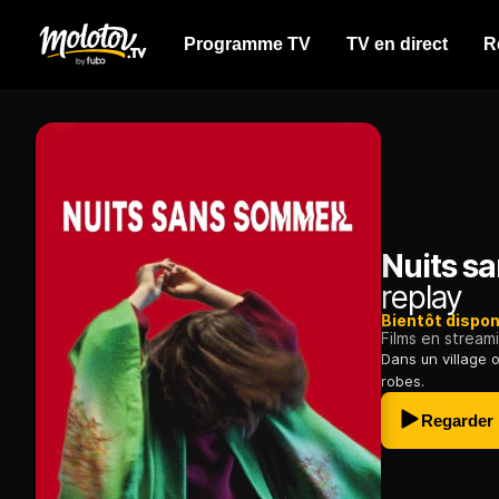
Programme TV
TV en direct
R
Nuits s
replay
Bientôt dispon
Films en stream
Dans un village o
robes.
Regarder