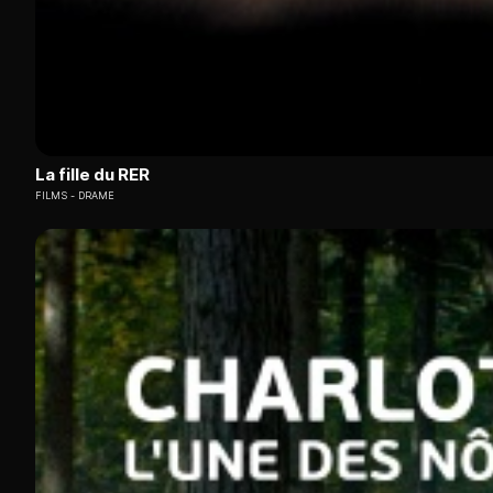
La fille du RER
FILMS
DRAME