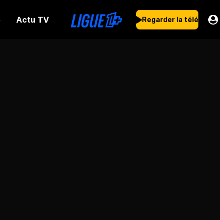
Actu TV
s
Regarder la télé