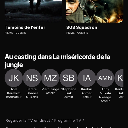
Témoins de l'enfer
303 Squadron
FILMS
GUERRE
FILMS
GUERRE
Au casting dans La miséricorde de la
jungle
Joël
Nirere
Marc Zinga
Stéphane
Ibrahim
Abby
Kantar
Karekezi
Shanel
Acteur
Bak
Ahmed
Mukiibi
Gahigi
Réalisateur
Musicien
Acteur
Acteur
Nkaaga
Acteur
Acteur
Regarder la TV en direct
/
Programme TV
/