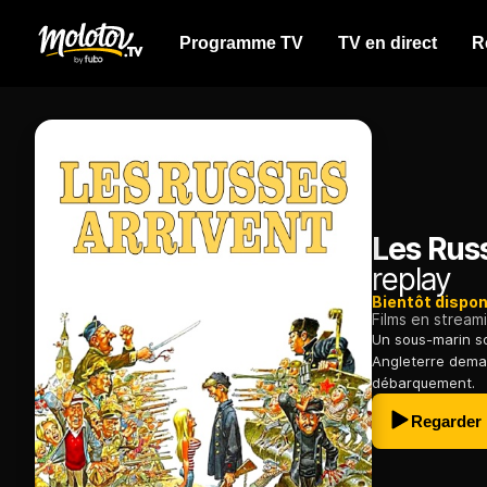
Programme TV
TV en direct
R
Les Russ
replay
Bientôt dispon
Films en stream
Un sous-marin so
Angleterre deman
débarquement.
Regarder