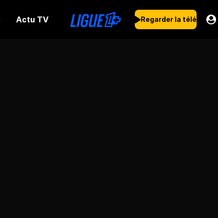
Actu TV
s
Regarder la télé