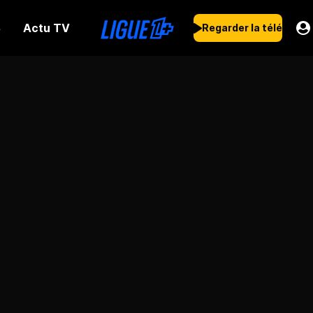
Actu TV
s
Regarder la télé