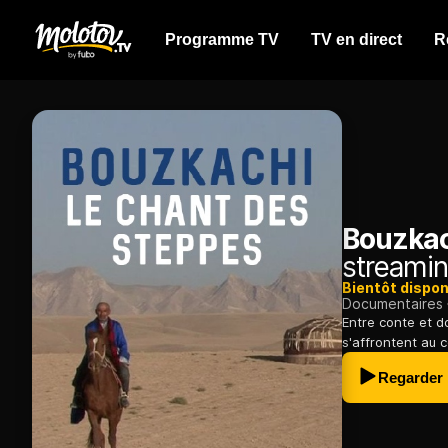
Programme TV
TV en direct
R
Bouzkac
streamin
Bientôt dispon
Documentaires
Entre conte et d
s'affrontent au 
Regarder