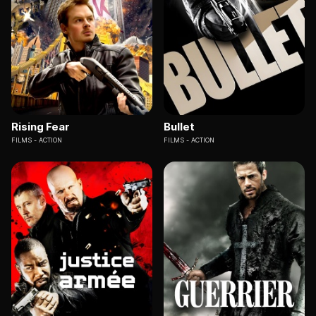
Rising Fear
Bullet
FILMS
ACTION
FILMS
ACTION