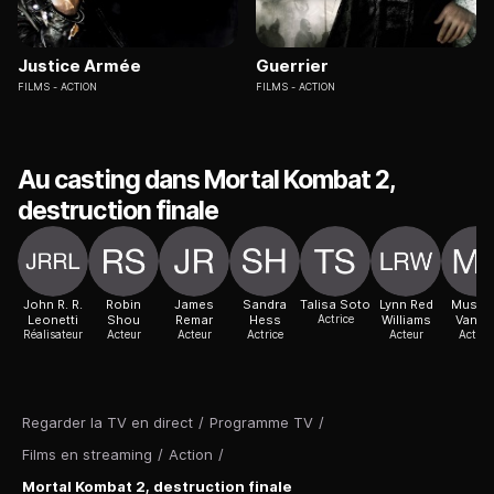
Justice Armée
Guerrier
FILMS
ACTION
FILMS
ACTION
Au casting dans Mortal Kombat 2,
destruction finale
John R. R.
Robin
James
Sandra
Talisa Soto
Lynn Red
Muset
Leonetti
Shou
Remar
Hess
Actrice
Williams
Vande
Réalisateur
Acteur
Acteur
Actrice
Acteur
Actric
Regarder la TV en direct
/
Programme TV
/
Films en streaming
/
Action
/
Mortal Kombat 2, destruction finale