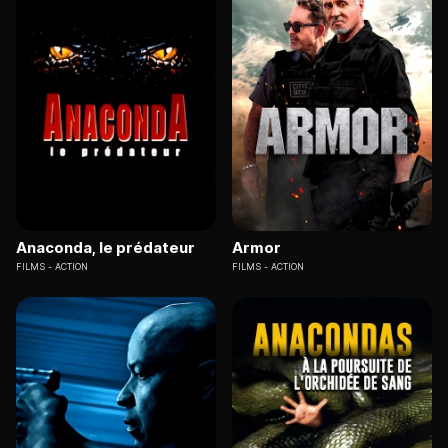
Anaconda, le prédateur
Armor
FILMS
ACTION
FILMS
ACTION