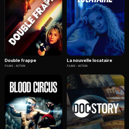
Double frappe
La nouvelle locataire
FILMS
ACTION
FILMS
ACTION