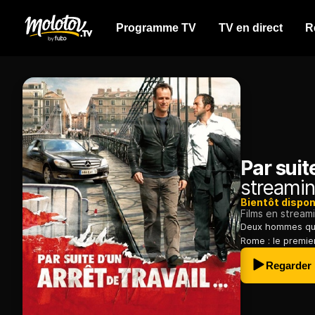
Programme TV
TV en direct
R
Par suite
streamin
Bientôt dispon
Films en stream
Deux hommes que
Rome : le premier
Regarder