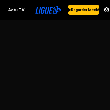
Actu TV
s
Regarder la télé