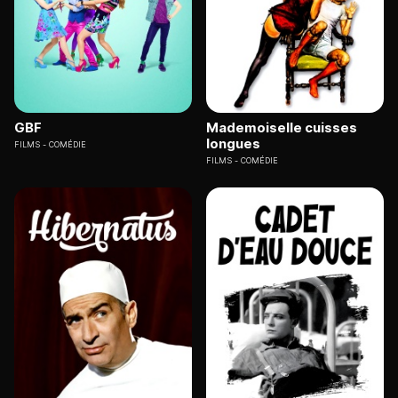
GBF
Mademoiselle cuisses
longues
FILMS
COMÉDIE
FILMS
COMÉDIE