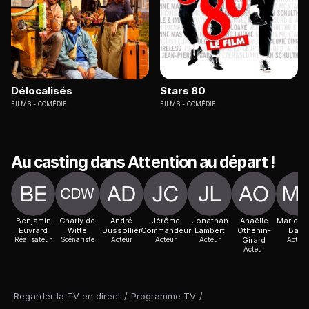
Délocalisés
Stars 80
FILMS
COMÉDIE
FILMS
COMÉDIE
Au casting dans Attention au départ !
Benjamin
Charly de
André
Jérôme
Jonathan
Anaëlle
Marie-Ju
Euvrard
Witte
Dussollier
Commandeur
Lambert
Othenin-
Baup
Réalisateur
Scénariste
Acteur
Acteur
Acteur
Girard
Actric
Acteur
Regarder la TV en direct
/
Programme TV
/