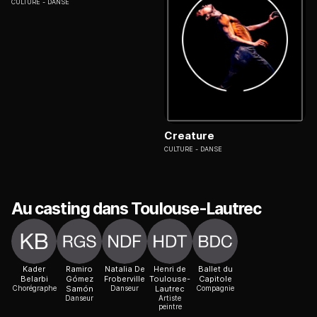
CULTURE
DANSE
Creature
CULTURE
DANSE
Au casting dans Toulouse-Lautrec
Kader
Ramiro
Natalia De
Henri de
Ballet du
Belarbi
Gómez
Froberville
Toulouse-
Capitole
Chorégraphe
Samón
Danseur
Lautrec
Compagnie
Danseur
Artiste
peintre