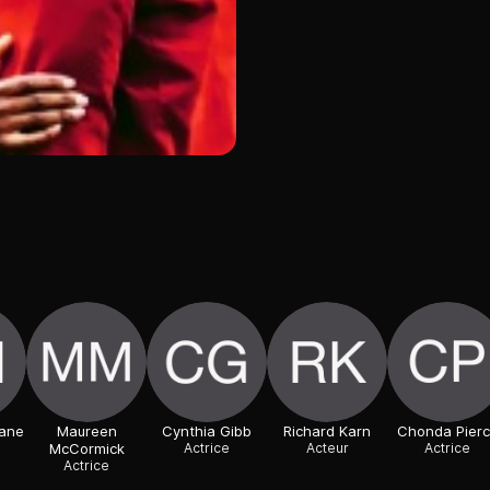
lane
Maureen
Cynthia Gibb
Richard Karn
Chonda Pier
McCormick
Actrice
Acteur
Actrice
Actrice