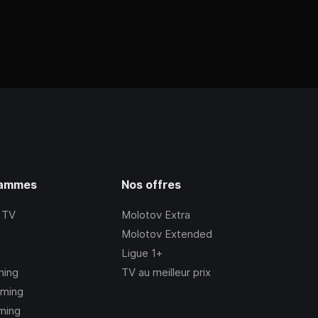
rammes
Nos offres
 TV
Molotov Extra
Molotov Extended
Ligue 1+
ming
TV au meilleur prix
aming
ming