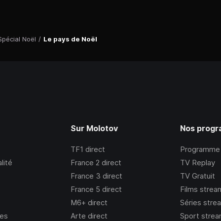
Spécial Noël
/
Le pays de Noël
Sur Molotov
Nos prog
TF1
direct
Programme
lité
France 2
direct
TV Replay
France 3
direct
TV Gratuit
France 5
direct
Films strea
M6+
direct
Séries stre
ies
Arte
direct
Sport strea