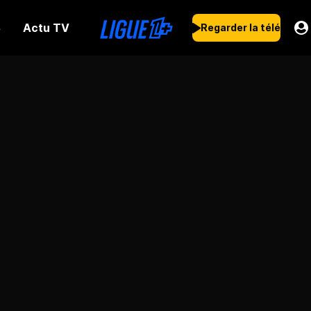
Actu TV
s
Regarder la télé