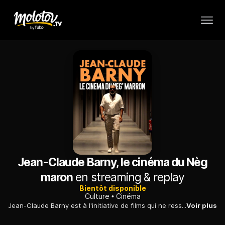
Jean-Claude Barny, le cinéma du Nèg
maron
en streaming & replay
Bientôt disponible
Culture
Cinéma
Jean-Claude Barny est à l'initiative de films qui ne ressemblent à aucun autre, car il défend plus que jamais une triple appartenance, traçant un pont entre Argenteuil, là où il a grandi, la Guadeloupe, son pays natal, et plus récemment, la Côte d'Ivoire, où il se sent légitime de transmettre son expérience d'auteur et de cinéaste. La trame narrative de ce documentaire, de construction triangulaire, retrace le parcours de Jean-Claude Barny à la fois sur trois lieux géographiques, mais aussi à travers ses trois passions, la musique, la littérature, et le cinéma.
Voir plus