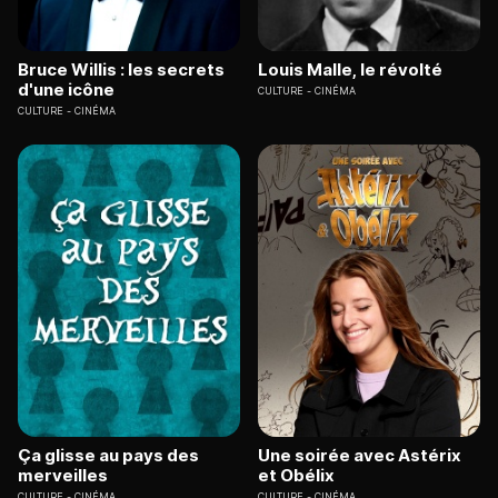
Bruce Willis : les secrets
Louis Malle, le révolté
d'une icône
CULTURE
CINÉMA
CULTURE
CINÉMA
Ça glisse au pays des
Une soirée avec Astérix
merveilles
et Obélix
CULTURE
CINÉMA
CULTURE
CINÉMA