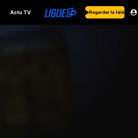
Actu TV
s
Regarder la télé