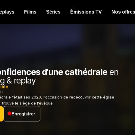
eplays
Films
Séries
Émissions TV
Nos offre
onfidences d'une cathédrale
en
g & replay
ible
on
drale fêtait ses 2020, l'occasion de redécouvrir cette église
e trouve le siège de l'évêque.
Enregistrer