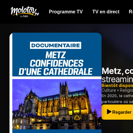
Programme TV
TV en direct
R
Metz, c
streamin
Bientôt dispon
Culture
Religi
En 2020, la cathé
particulière où s
Regarder