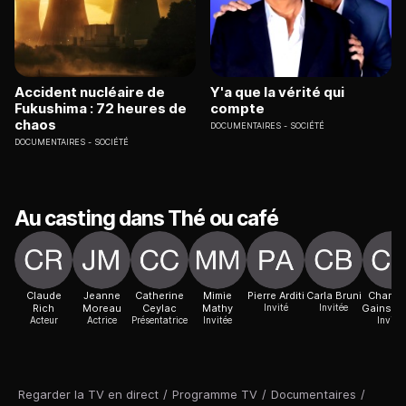
Accident nucléaire de
Y'a que la vérité qui
Fukushima : 72 heures de
compte
chaos
DOCUMENTAIRES
SOCIÉTÉ
DOCUMENTAIRES
SOCIÉTÉ
Au casting dans Thé ou café
Claude
Jeanne
Catherine
Mimie
Pierre Arditi
Carla Bruni
Charlot
Rich
Moreau
Ceylac
Mathy
Invité
Invitée
Gainsbo
Acteur
Actrice
Présentatrice
Invitée
Invitée
Regarder la TV en direct
/
Programme TV
/
Documentaires
/