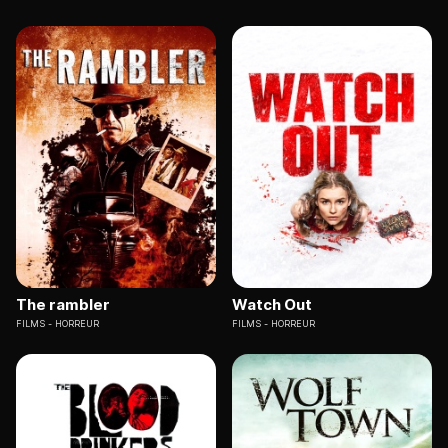
The rambler
Watch Out
FILMS
HORREUR
FILMS
HORREUR