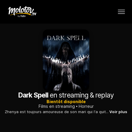
Dark Spell
en streaming & replay
Bientôt disponible
Films en streaming
Horreur
Zhenya est toujours amoureuse de son mari qui l'a quittée et elle décide de le faire revenir. L'héroïne désespérée jette un sort appelé "Noces noires", un rituel magique connu pour sa puissance et son irréversibilité
Voir plus