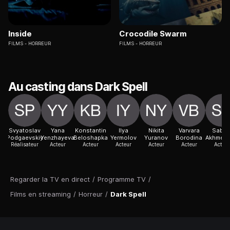
Inside
Crocodile Swarm
FILMS
HORREUR
FILMS
HORREUR
Au casting dans Dark Spell
Svyatoslav
Yana
Konstantin
Ilya
Nikita
Varvara
Sabin
Podgaevskiy
Yenzhayeva
Beloshapka
Yermolov
Yuranov
Borodina
Akhmed
Réalisateur
Acteur
Acteur
Acteur
Acteur
Acteur
Acteur
Regarder la TV en direct
/
Programme TV
/
Films en streaming
/
Horreur
/
Dark Spell