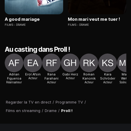
A good mariage
Mon mari veut me tuer !
FILMS
DRAME
FILMS
DRAME
Au casting dans Proll !
Adrian
Erol Afsin
Rana
Gabi Herz
Roman
Kara
Maik
Figueroa
Acteur
Farahani
Acteur
Kanonik
Schröder
Wetze
Réalisateur
Acteur
Acteur
Acteur
Scénaris
Regarder la TV en direct
/
Programme TV
/
Films en streaming
/
Drame
/
Proll !