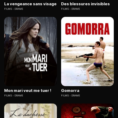
La vengeance sans visage
Des blessures invisibles
FILMS
DRAME
FILMS
DRAME
Mon mari veut me tuer !
Gomorra
FILMS
DRAME
FILMS
DRAME