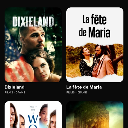
Dixieland
La fête de Maria
FILMS
DRAME
FILMS
DRAME