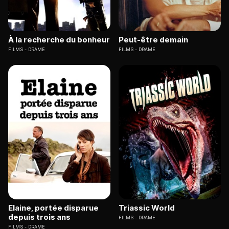
À la recherche du bonheur
Peut-être demain
FILMS
DRAME
FILMS
DRAME
Elaine, portée disparue
Triassic World
depuis trois ans
FILMS
DRAME
FILMS
DRAME