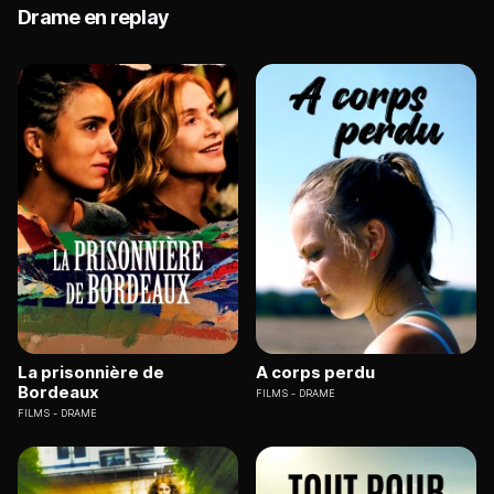
Drame en replay
La prisonnière de
A corps perdu
Bordeaux
FILMS
DRAME
FILMS
DRAME