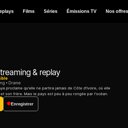
eplays
Films
Séries
Émissions TV
Nos offre
treaming & replay
ible
ing
Drame
Aya proclame qu'elle ne partira jamais de Côte d'Ivoire, où elle
 et son frère. Mais le pays est peu à peu rongée par l'océan.
Enregistrer