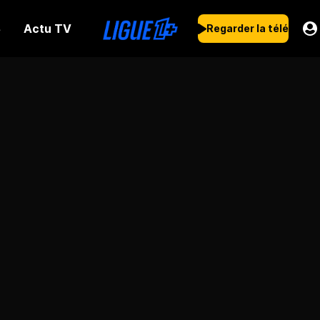
Actu TV
s
Regarder la télé