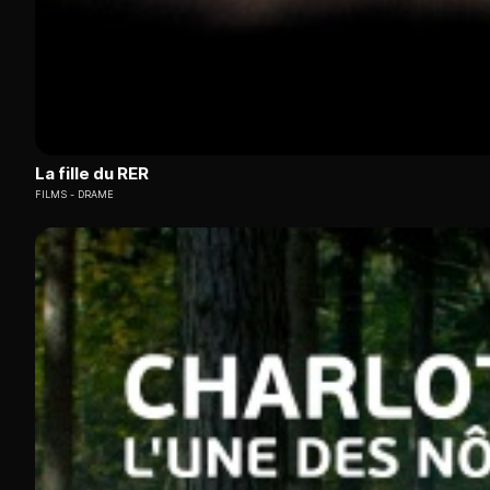
La fille du RER
FILMS
DRAME