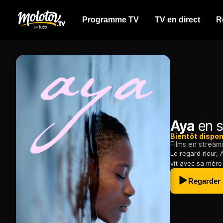
Programme TV
TV en direct
R
Aya
en s
Bientôt dispon
Films en stream
Le regard rieur, 
vit avec sa mère
Regarder