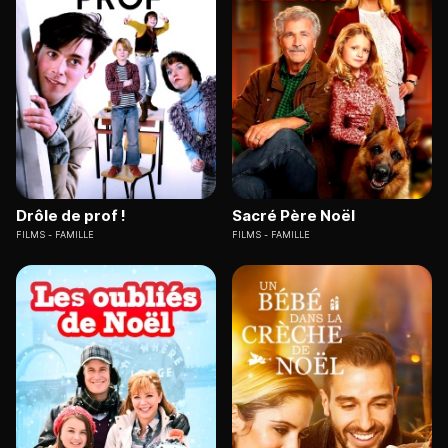
Drôle de prof !
Sacré Père Noël
FILMS
FAMILLE
FILMS
FAMILLE