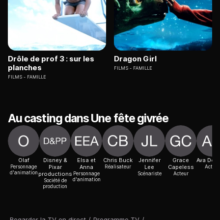
Drôle de prof 3 : sur les
Dragon Girl
planches
FILMS
FAMILLE
FILMS
FAMILLE
Au casting dans Une fête givrée
Olaf
Disney &
Elsa et
Chris Buck
Jennifer
Grace
Ava DeM
Personnage
Pixar
Anna
Réalisateur
Lee
Capeless
Acteur
d'animation
productions
Personnage
Scénariste
Acteur
d'animation
Société de
production
Regarder la TV en direct
/
Programme TV
/