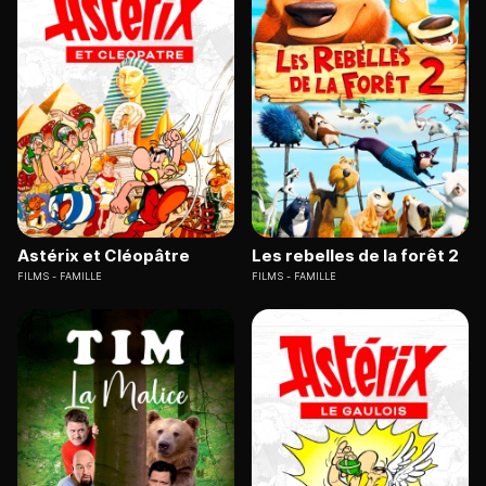
Astérix et Cléopâtre
Les rebelles de la forêt 2
FILMS
FAMILLE
FILMS
FAMILLE