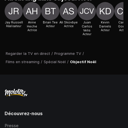
Jay Russell
Anne
Brian Tee
Ali Skovbye
Juan
Kevin
Carlo
Réalisateur
Heche
Acteur
Actrice
Carlos
Daniels
Gome
Actrice
Velis
Acteur
Acteur
Acteur
Regarder la TV en direct
/
Programme TV
/
Films en streaming
/
Spécial Noël
/
Objectif Noël
Découvrez-nous
Presse