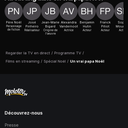
Père Noël
José
Jean-Marie
Alexandra
Benjamin
Franck
Sophi
Personnage
Pinheiro
Bigard
Vandernoot
Hutin
Pitiot
Mounic
de fiction
Réalisateur
Origine de
Actrice
Acteur
Acteur
Actric
l'oeuvre
Regarder la TV en direct
/
Programme TV
/
Films en streaming
/
Spécial Noël
/
Un vrai papa Noël
Découvrez-nous
Presse