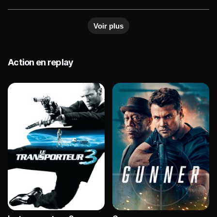
Là, les jeunes gens filment leurs exploits et captent
par hasard l'image d'un dangereux criminel serbe,
Voir plus
un certain Slobodan Pavle, qui était parvenu à
échapper à ses juges. Pavle veut éliminer ces
témoins gênants...
Action en replay