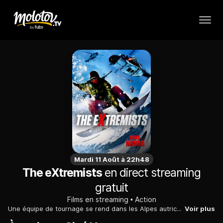
Mardi 11 Août à 22h48
The eXtremists
en direct streaming
gratuit
Films en streaming
Action
Une équipe de tournage se rend dans les Alpes autrichiennes, près de l’ancienne frontière yougoslave, pour filmer trois passionnés de sports extrêmes poursuivis par une avalanche pour une publicité. Ce qu’ils ignorent, c’est qu’ils tournent à proximité de la cachette secrète de Slobodan Pavle, un criminel de guerre serbe. L’ayant accidentellement filmé, ils se retrouvent entraînés dans une course-poursuite mortelle à travers les montagnes, mêlant ski, snowboard, parachutisme, rafting, hélicoptères, motos et base jump.
Voir plus