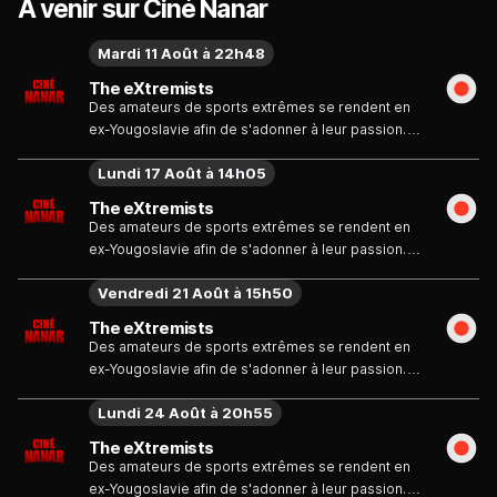
À venir sur Ciné Nanar
Mardi 11 Août à 22h48
The eXtremists
Des amateurs de sports extrêmes se rendent en
ex-Yougoslavie afin de s'adonner à leur passion.
Là, les jeunes gens filment leurs exploits et captent
Lundi 17 Août à 14h05
par hasard l'image d'un dangereux criminel serbe,
un certain Slobodan Pavle, qui était parvenu à
The eXtremists
échapper à ses juges. Pavle veut éliminer ces
Des amateurs de sports extrêmes se rendent en
témoins gênants...
ex-Yougoslavie afin de s'adonner à leur passion.
Là, les jeunes gens filment leurs exploits et captent
Vendredi 21 Août à 15h50
par hasard l'image d'un dangereux criminel serbe,
un certain Slobodan Pavle, qui était parvenu à
The eXtremists
échapper à ses juges. Pavle veut éliminer ces
Des amateurs de sports extrêmes se rendent en
témoins gênants...
ex-Yougoslavie afin de s'adonner à leur passion.
Là, les jeunes gens filment leurs exploits et captent
Lundi 24 Août à 20h55
par hasard l'image d'un dangereux criminel serbe,
un certain Slobodan Pavle, qui était parvenu à
The eXtremists
échapper à ses juges. Pavle veut éliminer ces
Des amateurs de sports extrêmes se rendent en
témoins gênants...
ex-Yougoslavie afin de s'adonner à leur passion.