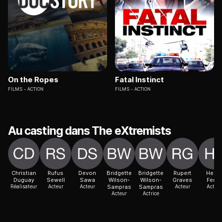
On the Ropes
Fatal Instinct
FILMS
ACTION
FILMS
ACTION
Au casting dans The eXtremists
Christian
Rufus
Devon
Bridgette
Bridgette
Rupert
Hein
Duguay
Sewell
Sawa
Wilson-
Wilson-
Graves
Ferch
Réalisateur
Acteur
Acteur
Sampras
Sampras
Acteur
Acteur
Acteur
Actrice