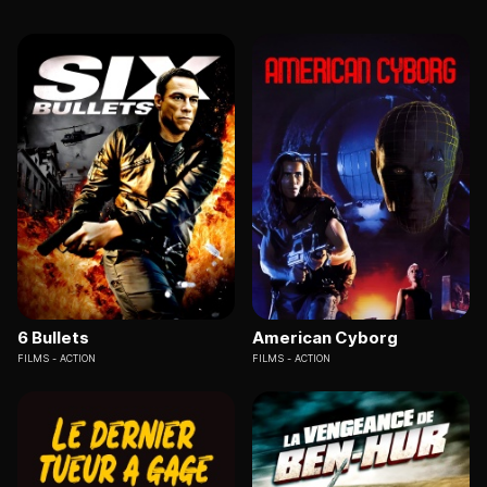
6 Bullets
American Cyborg
FILMS
ACTION
FILMS
ACTION