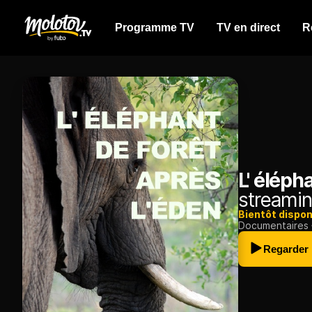
Programme TV
TV en direct
R
L' éléph
streamin
Bientôt dispon
Documentaires
Regarder