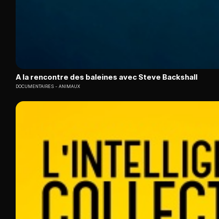
A la rencontre des baleines avec Steve Backshall
DOCUMENTAIRES
ANIMAUX