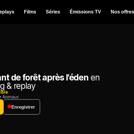
eplays
Films
Séries
Émissions TV
Nos offre
ant de forêt après l'éden
en
g & replay
ible
Animaux
Enregistrer