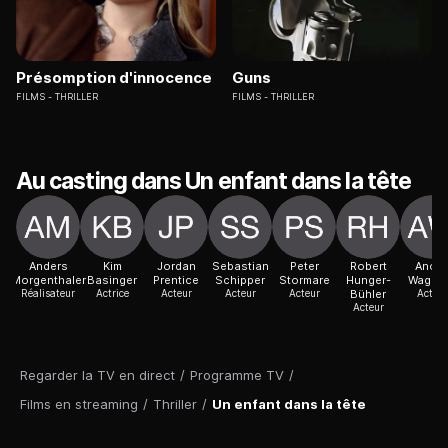
Présomption d'innocence
Guns
FILMS
THRILLER
FILMS
THRILLER
Au casting dans Un enfant dans la tête
Anders
Kim
Jordan
Sebastian
Peter
Robert
Anou
Morgenthaler
Basinger
Prentice
Schipper
Stormare
Hunger-
Wagen
Réalisateur
Actrice
Acteur
Acteur
Acteur
Bühler
Acteur
Acteur
Regarder la TV en direct
/
Programme TV
/
Films en streaming
/
Thriller
/
Un enfant dans la tête