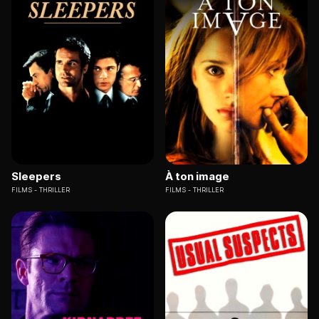
Sleepers
À ton image
FILMS
THRILLER
FILMS
THRILLER