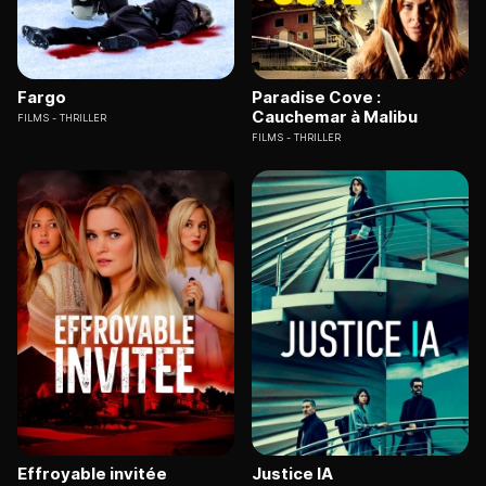
Fargo
Paradise Cove :
Cauchemar à Malibu
FILMS
THRILLER
FILMS
THRILLER
Effroyable invitée
Justice IA