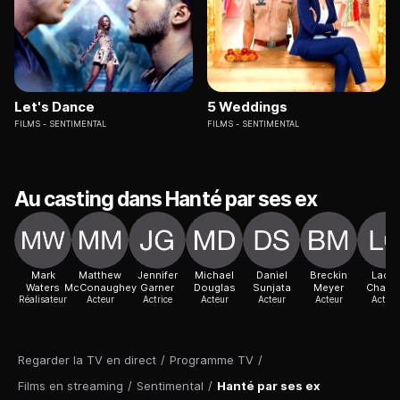
Let's Dance
5 Weddings
FILMS
SENTIMENTAL
FILMS
SENTIMENTAL
Au casting dans Hanté par ses ex
Mark
Matthew
Jennifer
Michael
Daniel
Breckin
Lace
Waters
McConaughey
Garner
Douglas
Sunjata
Meyer
Chaber
Réalisateur
Acteur
Actrice
Acteur
Acteur
Acteur
Actric
Regarder la TV en direct
/
Programme TV
/
Films en streaming
/
Sentimental
/
Hanté par ses ex