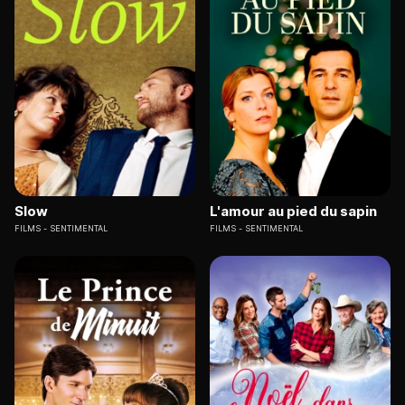
Slow
L'amour au pied du sapin
FILMS
SENTIMENTAL
FILMS
SENTIMENTAL