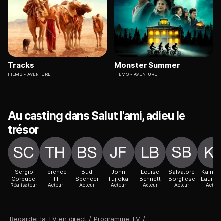
Tracks
Monster Summer
FILMS
AVENTURE
FILMS
AVENTURE
Au casting dans Salut l'ami, adieu le
trésor
Sergio
Terence
Bud
John
Louise
Salvatore
Kaino
Corbucci
Hill
Spencer
Fujioka
Bennett
Borghese
Lauritz
Réalisateur
Acteur
Acteur
Acteur
Acteur
Acteur
Acteur
Regarder la TV en direct
/
Programme TV
/