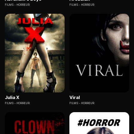
FILMS
HORREUR
FILMS
HORREUR
Julia X
Viral
FILMS
HORREUR
FILMS
HORREUR