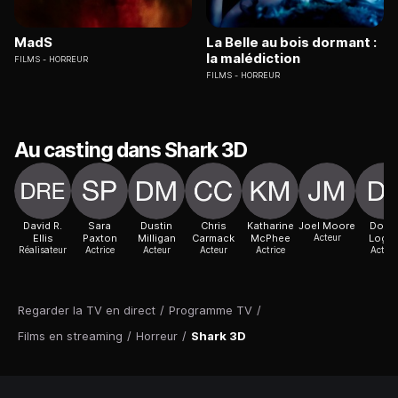
MadS
La Belle au bois dormant :
la malédiction
FILMS
HORREUR
FILMS
HORREUR
Au casting dans Shark 3D
David R.
Sara
Dustin
Chris
Katharine
Joel Moore
Dona
Ellis
Paxton
Milligan
Carmack
McPhee
Acteur
Logu
Réalisateur
Actrice
Acteur
Acteur
Actrice
Acteur
Regarder la TV en direct
/
Programme TV
/
Films en streaming
/
Horreur
/
Shark 3D