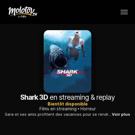
Shark 3D
en streaming & replay
Bientôt disponible
Films en streaming
Horreur
Sara et ses amis profitent des vacances pour se rendre en Louisiane, où ils ont loué une maison sur une petite île du lac Pontchartrain. Sara retrouve son ancien petit ami, Dennis, ainsi que le shérif du comté, Greg Sabin, avant de poser les pieds sur l'île. Le début du séjour est idyllique. Jusqu'au moment où un des jeunes vacanciers se fait attaquer par un requin. La petite bande embarque pour le mener à l'hôpital, mais leur bateau, bousculé par un autre squale, est détruit. Bloqués sur l'île, sans moyen de transport ni téléphone, Sara et ses amis réalisent qu'ils sont totalement à la merci des requins homicides qui nagent dans le lac...
Voir plus