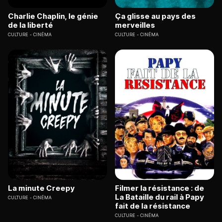
Charlie Chaplin, le génie
Ça glisse au pays des
de la liberté
merveilles
CULTURE
CINÉMA
CULTURE
CINÉMA
La minute Creepy
Filmer la résistance : de
La Bataille du rail à Papy
CULTURE
CINÉMA
fait de la résistance
CULTURE
CINÉMA