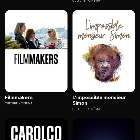
CULTURE
CINÉMA
Filmmakers
L'impossible monsieur
Simon
CULTURE
CINÉMA
CULTURE
CINÉMA