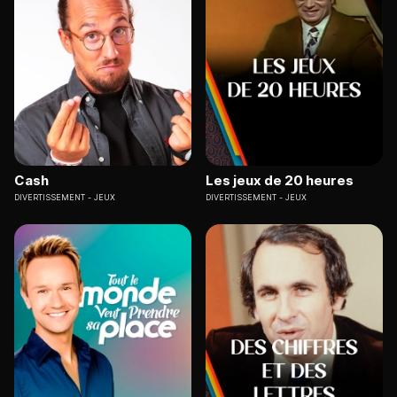
Cash
Les jeux de 20 heures
DIVERTISSEMENT
JEUX
DIVERTISSEMENT
JEUX