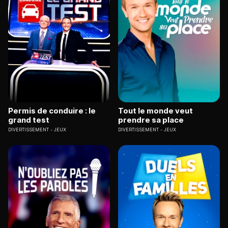
Permis de conduire : le
Tout le monde veut
grand test
prendre sa place
DIVERTISSEMENT
JEUX
DIVERTISSEMENT
JEUX