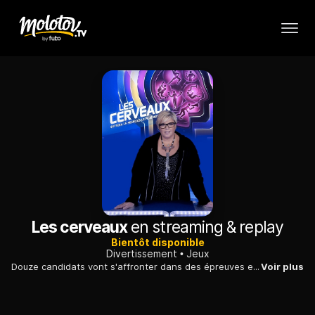
Les cerveaux
en streaming & replay
Bientôt disponible
Divertissement
Jeux
Douze candidats vont s'affronter dans des épreuves et des challenges ludiques visant à mesurer leurs différentes formes d'intelligence (visuelle, verbale, sociale, logique, corporelle et musicale)
Voir plus