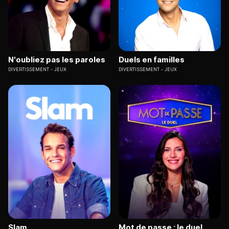
N'oubliez pas les paroles
Duels en familles
DIVERTISSEMENT
JEUX
DIVERTISSEMENT
JEUX
Slam
Mot de passe : le duel