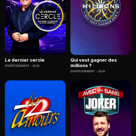
Le dernier cercle
Qui veut gagner des
millions ?
DIVERTISSEMENT
JEUX
DIVERTISSEMENT
JEUX