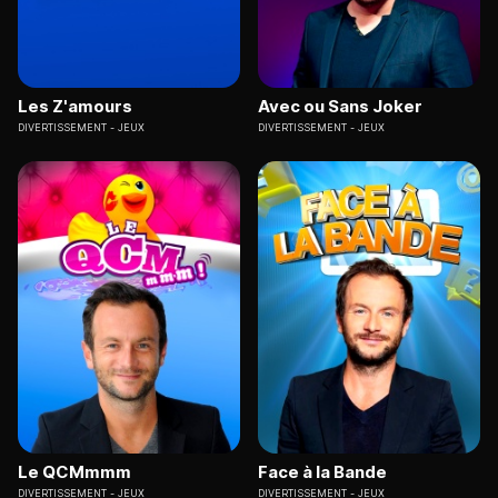
Les Z'amours
Avec ou Sans Joker
DIVERTISSEMENT
JEUX
DIVERTISSEMENT
JEUX
Le QCMmmm
Face à la Bande
DIVERTISSEMENT
JEUX
DIVERTISSEMENT
JEUX