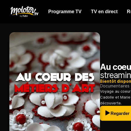
Programme TV
TV en direct
R
Au coeur
streamin
Bientôt dispon
Documentaires
Voyage au coeur 
Cadolle et Marie
découverte.
Regarder