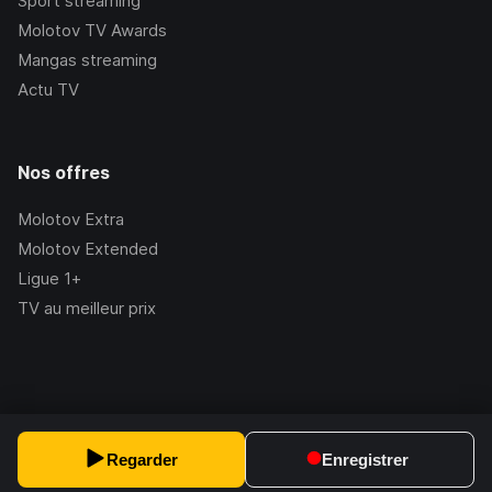
Sport streaming
Molotov TV Awards
Mangas streaming
Actu TV
Nos offres
Molotov Extra
Molotov Extended
Ligue 1+
TV au meilleur prix
©Molotov
2026
, Version:
2.228.1
Regarder
Enregistrer